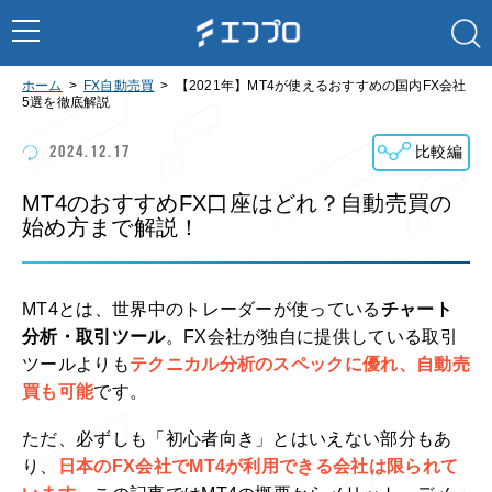
ホーム
FX自動売買
【2021年】MT4が使えるおすすめの国内FX会社
5選を徹底解説
2024.12.17
比較編
MT4のおすすめFX口座はどれ？自動売買の
始め方まで解説！
MT4とは、世界中のトレーダーが使っている
チャート
分析・取引ツール
。FX会社が独自に提供している取引
ツールよりも
テクニカル分析のスペックに優れ、自動売
買も可能
です。
ただ、必ずしも「初心者向き」とはいえない部分もあ
り、
日本のFX会社でMT4が利用できる会社は限られて