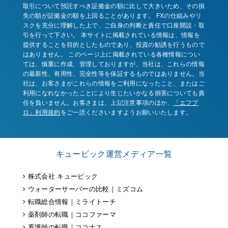
取引について預託すべき証拠金の額に比して大きいため、その損
失の額が証拠金の額を上回ることがあります。 FXの仕組みやリ
スクを充分に理解した上で、ご自身の判断と責任で口座開設・取
引を行って下さい。 本サイトに掲載されている情報は、情報を
提供することを目的としたものであり、投資の勧誘を行うもので
はありません。 このページ上に掲載されている各種情報につい
ては、慎重に作成、管理しておりますが、当社は、これらの情報
の最新性、有用性、完全性等を保証するものではありません。当
社は、お客さまがこれらの情報をご利用になったこと、またはご
利用になれなかったことにより生じたいかなる損害についても責
任を負いません。お客さまは、上記注意事項のほか、
「エフプ
ロ」利用規約
をご一読くださいますようお願いいたします。
キュービック運営メディア一覧
株式会社 キュービック
ウォーターサーバーの比較｜ミズコム
転職総合情報｜ミライトーチ
薬剤師の転職｜ココファーマ
看護師の転職｜ココナス