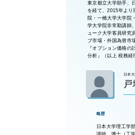
東京都立大学助手、
を経て、2015年よ
院・一橋大学大学院
学大学院非常勤講師
ューク大学客員研究
ブ市場・外国為替市
『オプション価格の計
分析』（以上 税務経
日本大
戸
略歴
日本大学理工学部
講師。博士（工