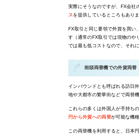
実際にそうなのですが、FX会社
ス
を提供しているところもあり
FX取引と同じ要領で外貨を買い
す（通常のFX取引では現物のや
では最も低コストなので、それ
街頭両替機での外貨両替
インバウンドとも呼ばれる訪日
地や大都市の繁華街などで両替
これらの多くは外国人が手持ち
円から外貨への両替
が可能な機
この両替機を利用すると、日本