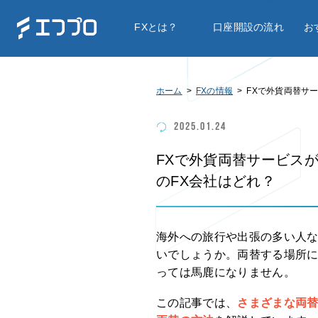
FXとは？
口座開設の流れ
お
ホーム
FXの情報
FXで外貨両替
2025.01.24
FXで外貨両替サービス
のFX会社はどれ？
海外への旅行や出張の多い人
いでしょうか。両替する場所
っては馬鹿になりません。
この記事では、
さまざまな両