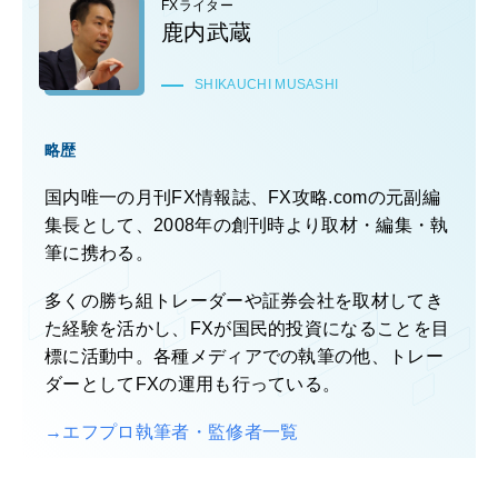
FXライター
鹿内武蔵
SHIKAUCHI MUSASHI
略歴
国内唯一の月刊FX情報誌、FX攻略.comの元副編
集長として、2008年の創刊時より取材・編集・執
筆に携わる。
多くの勝ち組トレーダーや証券会社を取材してき
た経験を活かし、FXが国民的投資になることを目
標に活動中。各種メディアでの執筆の他、トレー
ダーとしてFXの運用も行っている。
→エフプロ執筆者・監修者一覧