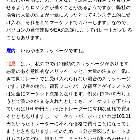
るのは不可能なため、そんなとき通常はお客さまを負けさ
せるようなロジックが働くことがあるようですが、弊社の
場合は大量の注文が一気に入ったとしてもシステム的に受
け入れ、それを全てマーケットでカバーします。なので、
パソコンの通信速度やEAの設定によってはレートがズレる
こともあります。
鹿内
いわゆるスリッページですね。
北見
はい。私の中では2種類のスリッページがあります。
悪意のある意図的なスリッページと、大量の注文が一気に
きて同じレートでは受け入れられない場合のスリッページ
です。後者の場合、顧客フェイバーか顧客アゲインストか
は完全にマーケット次第となります。例えば105.00円ちょ
うどで買いの注文を入れたとしても、マーケットが下がっ
ていれば104.99円といったトレーダーに有利な価格で買え
るときもありますし、マーケットが上がっていれば105.01
円といったトレーダーに不利な価格で買うことになってし
まうときもあります。そのため、自分が意図したレートよ
りもズレて約定し損をしてしまったという問い合わせがよ