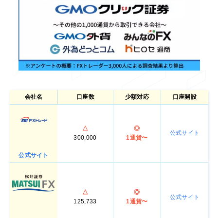
会社名
口座数
少額対応
口座開設
△
◎
公式サイト
300,000
1通貨〜
公式サイト
△
◎
公式サイト
125,733
1通貨〜