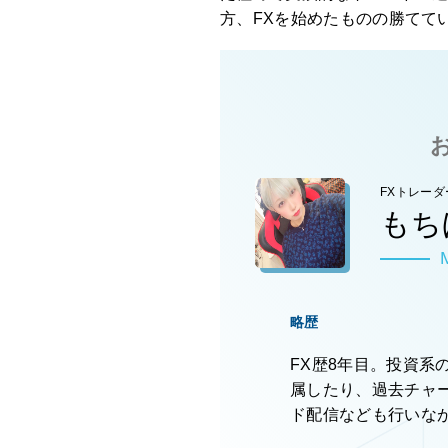
方、FXを始めたものの勝てて
FXトレーダ
もち
略歴
FX歴8年目。投資系
属したり、過去チャ
ド配信なども行いな