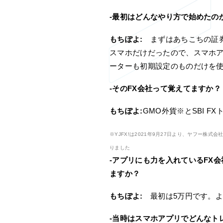
-最初はどんなやり方で始めたの
もちぽよ:
まずはあちこちの証券
スマホだけだったので、スマホ
ーターも初期設定のものだけを
-そのFX会社って覚えてますか？
もちぽよ:
GMO外貨※とSBI F
※YJFX!は2021年9月27日より、ヤフー株
りました
-アプリにも力を入れているFX
ますか？
もちぽよ:
最初は5万円です。よ
-当時はスマホアプリでどんなト