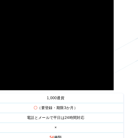
1,000通貨
〇
（要登録・期限3か月）
電話とメールで平日は24時間対応
×
54
種類