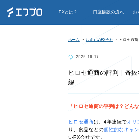
FXとは？
口座開設の流れ
お
ホーム
おすすめFX会社
ヒロセ通商
2025.10.17
ヒロセ通商の評判｜奇抜
線
「ヒロセ通商の評判は？どん
ヒロセ通商
は、
4年連続で
オリ
り、食品などの
個性的なキャ
いFX会社です。