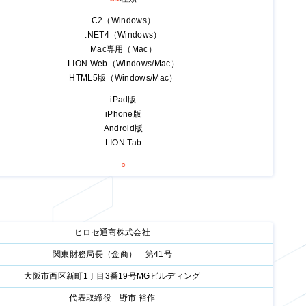
C2（Windows）
.NET4（Windows）
Mac専用（Mac）
LION Web（Windows/Mac）
HTML5版（Windows/Mac）
iPad版
iPhone版
Android版
LION Tab
○
ヒロセ通商株式会社
関東財務局長（金商） 第41号
大阪市西区新町1丁目3番19号MGビルディング
代表取締役 野市 裕作