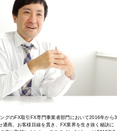
グのFX取引FX専門事業者部門において2016年から3
セ通商。お客様目線を貫き、FX業界を生き抜く秘訣に