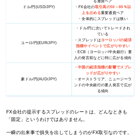
る通貨ペア
ドル/円(USD/JPY)
・FX会社の
取引高の50～80％以
上を占める
重要通貨ペア
・全体的にスプレッドは狭い
・ドル/円に次いでトレードされ
ている
・スプレッドは
ヨーロッパの経済
ユーロ/円(EUR/JPY)
指標やイベントで広がりやすい
・ECB（ヨーロッパ中央銀行）要
人の発言前などに特に広がる傾向
・
中国の経済指標の影響でスプレ
ッドが広がりやすい
豪ドル/円(AUD/JPY)
・オーストラリア、ニュージーラ
ンドの中央銀行の要人発言で広が
る傾向
FX会社の提示するスプレッドのレートは、どんなときも
「固定」というわけではありません。
一瞬の出来事で損失を出してしまうのがFX取引なのです。