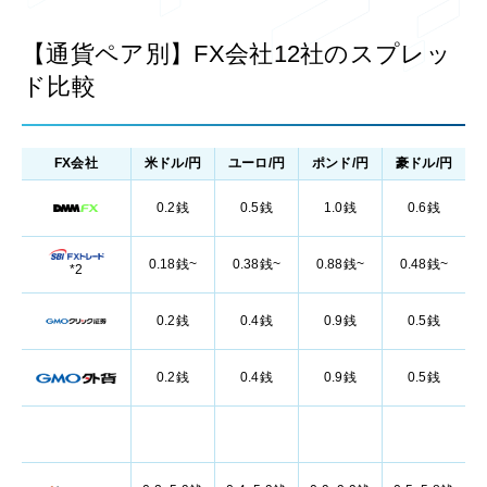
【通貨ペア別】FX会社12社のスプレッ
ド比較
FX会社
米ドル/円
ユーロ/円
ポンド/円
豪ドル/円
0.2銭
0.5銭
1.0銭
0.6銭
0.18銭~
0.38銭~
0.88銭~
0.48銭~
*2
0.2銭
0.4銭
0.9銭
0.5銭
0.2銭
0.4銭
0.9銭
0.5銭