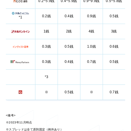
0.2~5.9銭
0.4~5.9銭
0.9~9.9銭
0.5~5.8銭
0
0.2銭
0.4銭
0.9銭
0.5銭
*1
1銭
2銭
4銭
3銭
0.3銭
0.5銭
1.0銭
0.6銭
0.3銭
0.4銭
0.7銭
0.5銭
*3
※
0.5銭
※
0.7銭
<備考>
※2023年11月時点
※スプレッドは全て原則固定（例外あり）