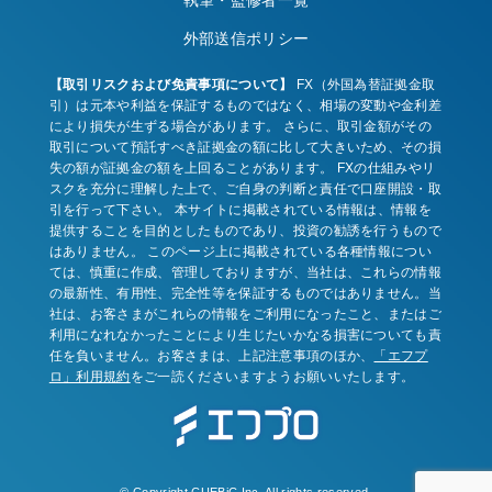
執筆・監修者一覧
外部送信ポリシー
【取引リスクおよび免責事項について】
FX（外国為替証拠金取
引）は元本や利益を保証するものではなく、相場の変動や金利差
により損失が生ずる場合があります。 さらに、取引金額がその
取引について預託すべき証拠金の額に比して大きいため、その損
失の額が証拠金の額を上回ることがあります。 FXの仕組みやリ
スクを充分に理解した上で、ご自身の判断と責任で口座開設・取
引を行って下さい。 本サイトに掲載されている情報は、情報を
提供することを目的としたものであり、投資の勧誘を行うもので
はありません。 このページ上に掲載されている各種情報につい
ては、慎重に作成、管理しておりますが、当社は、これらの情報
の最新性、有用性、完全性等を保証するものではありません。当
社は、お客さまがこれらの情報をご利用になったこと、またはご
利用になれなかったことにより生じたいかなる損害についても責
任を負いません。お客さまは、上記注意事項のほか、
「エフプ
ロ」利用規約
をご一読くださいますようお願いいたします。