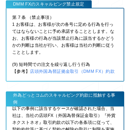
DMM FXのスキャルピング禁止規定
第 7 条 （禁止事項）
1 お客様は、お客様が次の各号に定める行為を行っ
てはならないことに予め承諾することとします。な
お、お客様の行為が当該禁止行為に該当するかどう
かの判断は当社が行い、お客様は当社の判断に従う
こととします。
(9) 短時間での注文を繰り返し行う行為
【参考】
店頭外国為替証拠金取引（DMM FX）約款
外為どっとコムのスキャルピング約款に抵触する事
例
以下の事例に該当するケースが確認された場合、当
社は、当社の店頭FX（外国為替保証金取引）『外貨
ネクストネオ』取引約款の以下の各条項に従って、
契約約款等に基づく契約の解除や取引に制限を実施