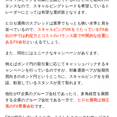
スキャルピングを明確に公認しているのがヒロセ通商のス
タンスなので、スキャルピングトレードを希望しているト
レーダーにとっては有望な選択肢となります。
ヒロセ通商のスプレッドは業界でもっとも狭い水準と肩を
並べているので、
スキャルピングOKをうたっているFX会
社の中では約定力とコストのバランス面で中間的な位置に
あるFX会社
といえるでしょう。
また、同社にはユニークなキャンペーンがあります。
例えばポンド円の取引量に応じてキャッシュバックするキ
ャンペーンを行っているのですが、対象通貨ペアが短期売
買向きのポンド円というところに、スキャルピングをを容
認、歓迎しているスタンスが見て取れます。
他社がIT企業のグループ会社であったり、多角経営を展開
する企業のグループ会社である一方で、
ヒロセ通商は独立
系のFX専業会社
です。