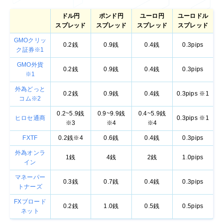
ドル円
ポンド円
ユーロ円
ユーロドル
スプレッド
スプレッド
スプレッド
スプレッド
GMOクリッ
0.2銭
0.9銭
0.4銭
0.3pips
ク証券※1
GMO外貨
0.2銭
0.9銭
0.4銭
0.3pips
※1
外為どっと
0.2銭
0.9銭
0.4銭
0.3pips ※1
コム※2
0.2~5.9銭
0.9~9.9銭
0.4~5.9銭
ヒロセ通商
0.3pips ※1
※3
※4
※4
FXTF
0.2銭※4
0.6銭
0.4銭
0.3pips
外為オンラ
1銭
4銭
2銭
1.0pips
イン
マネーパー
0.3銭
0.7銭
0.4銭
0.3pips
トナーズ
FXブロード
0.2銭
1.0銭
0.5銭
0.5pips
ネット