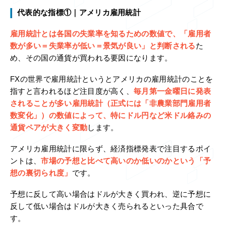
代表的な指標①｜アメリカ雇用統計
雇用統計とは各国の失業率を知るための数値で、「雇用者
数が多い＝失業率が低い＝景気が良い」と判断される
た
め、その国の通貨が買われる要因になります。
FXの世界で雇用統計というとアメリカの雇用統計のことを
指すと言われるほど注目度が高く、
毎月第一金曜日に発表
されることが多い雇用統計（正式には「非農業部門雇用者
数変化」）の数値によって、特にドル円など米ドル絡みの
通貨ペアが大きく変動
します。
アメリカ雇用統計に限らず、経済指標発表で注目するポイ
ントは、
市場の予想と比べて高いのか低いのかという「予
想の裏切られ度」
です。
予想に反して高い場合はドルが大きく買われ、逆に予想に
反して低い場合はドルが大きく売られるといった具合で
す。