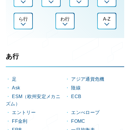
ら行
わ行
A-Z
あ行
足
アジア通貨危機
Ask
陰線
ESM（欧州安定メカニ
ECB
ズム）
エントリー
エンべロープ
FF金利
FOMC