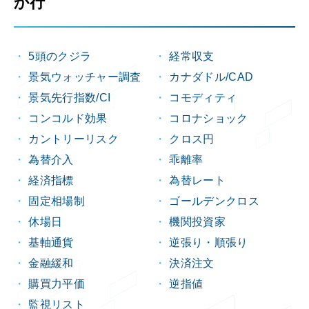
か行
5頭のクジラ
経常収支
景気ウォッチャー調査
カナダドル/CAD
景気先行指数/CI
コモディティ
コンコルド効果
コロナショック
カントリーリスク
クロス円
為替介入
乖離率
経済指標
為替レート
固定相場制
ゴールデンクロス
休場日
機関投資家
基軸通貨
逆張り・順張り
金融緩和
決済注文
購買力平価
逆指値
監視リスト