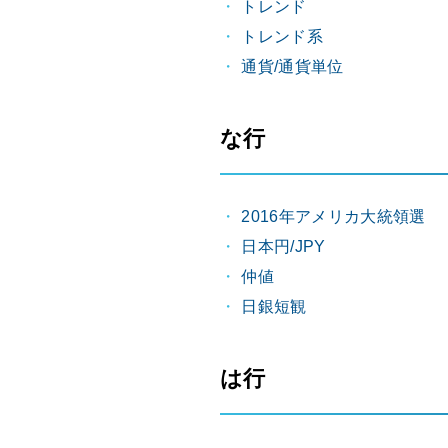
トレンド
トレンド系
通貨/通貨単位
な行
2016年アメリカ大統領選
日本円/JPY
仲値
日銀短観
は行