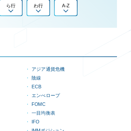
ら行
わ行
A-Z
アジア通貨危機
陰線
）
ECB
エンべロープ
FOMC
一目均衡表
IFO
IMMポジション