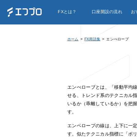
FXとは？
口座開設の流れ
お
ホーム
FX用語集
エンべロープ
エンべローブとは、「移動平均
せる、トレンド系のテクニカル
いるか（乖離しているか）を把
す。
エンベロープの線は、上下に一
す。似たテクニカル指標に「ボ