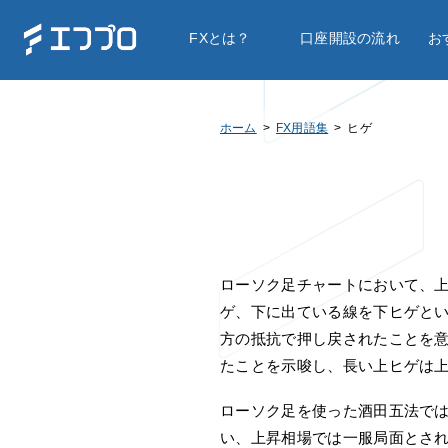
FXとは？
口座開設の流れ
お
ホーム
FX用語集
ヒゲ
ローソク足チャートにおいて、
ゲ、下に出ている線を下ヒゲと
方の抵抗で押し戻されたことを
たことを示唆し、長い上ヒゲは
ローソク足を使った酒田五法で
い、上昇相場では一服局面とさ