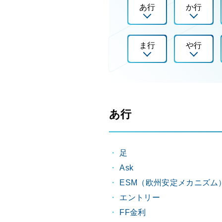
あ行
か行
ま行
や行
あ行
足
Ask
ESM（欧州安定メカニズム
エントリー
FF金利