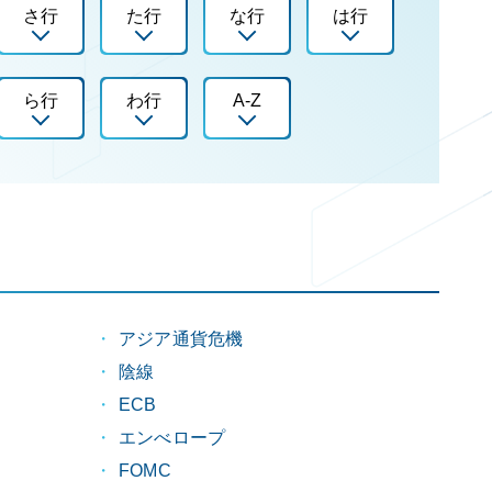
さ行
た行
な行
は行
ら行
わ行
A-Z
アジア通貨危機
陰線
）
ECB
エンべロープ
FOMC