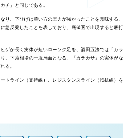
ンカチ」と同じである。
となり、下ひげは買い方の圧力が強かったことを意味する。
後に急反発したことを表しており、底値圏で出現すると底打
下ヒゲが長く実体が短いローソク足を、酒田五法では「カラ
なり、下落相場の一服局面となる。「カラカサ」の実体がな
ばれる。
ポートライン（支持線）、レジスタンスライン（抵抗線）を