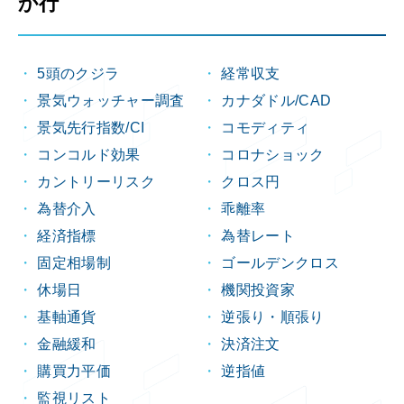
か行
5頭のクジラ
経常収支
景気ウォッチャー調査
カナダドル/CAD
景気先行指数/CI
コモディティ
コンコルド効果
コロナショック
カントリーリスク
クロス円
為替介入
乖離率
経済指標
為替レート
固定相場制
ゴールデンクロス
休場日
機関投資家
基軸通貨
逆張り・順張り
金融緩和
決済注文
購買力平価
逆指値
監視リスト