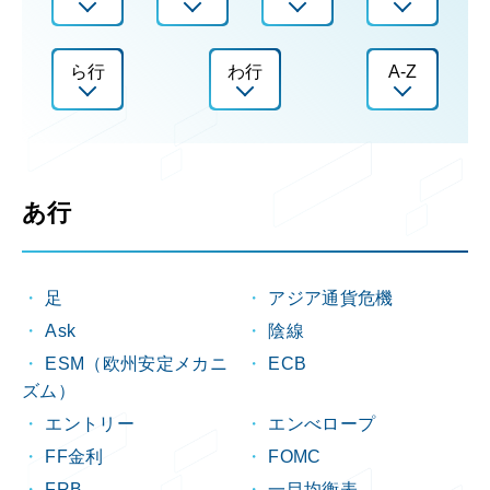
ら行
わ行
A-Z
あ行
足
アジア通貨危機
Ask
陰線
ESM（欧州安定メカニ
ECB
ズム）
エントリー
エンべロープ
FF金利
FOMC