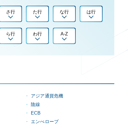
さ行
た行
な行
は行
ら行
わ行
A-Z
アジア通貨危機
陰線
）
ECB
エンべロープ