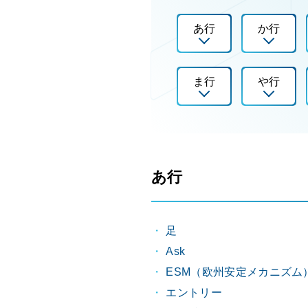
あ行
か行
ま行
や行
あ行
足
Ask
ESM（欧州安定メカニズム
エントリー