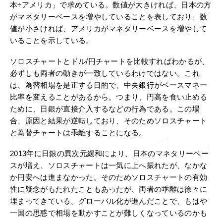
本÷アメリカ」で求めている。数値が大きければ、日本の方
がマネタリーベースを増やしていることを表しており、数
値が小さければ、アメリカがマネタリーベースを増やして
いることを示している。
ソロスチャートとドル/円チャートを比較すればわかるが、
必ずしも両者の動きが一致しているわけではない。これ
は、為替相場を是正する目的で、中央銀行がベースマネー
比率を変えることがあるから。つまり、円高を食い止める
ために、日銀が直接介入するなどの行為である。この場
合、原因と結果が逆転しており、そのためソロスチャート
と為替チャートは乖離することになる。
2013年に日銀の異次元緩和により、日本のマネタリーベー
スが増え、ソロスチャートは一気に上へ振れたが、なかな
か円安へは進まなかった。そのためソロスチャートの有効
性に疑念がもたれたこともあったが、両者の乖離は徐々に
埋まってきている。グローバル化が進んだことで、もはや
一国の思惑で相場を動かすことが難しくなっているのかも