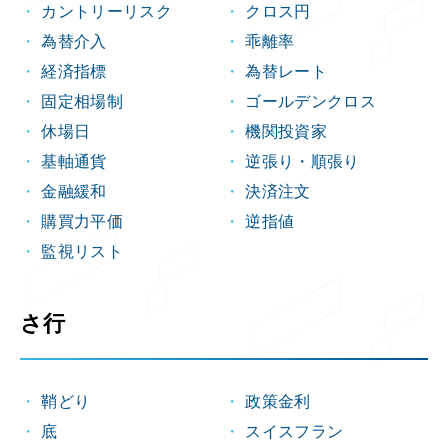
カントリーリスク
クロス円
為替介入
乖離率
経済指標
為替レート
固定相場制
ゴールデンクロス
休場日
機関投資家
基軸通貨
逆張り・順張り
金融緩和
決済注文
購買力平価
逆指値
監視リスト
さ行
鞘どり
政策金利
底
スイスフラン