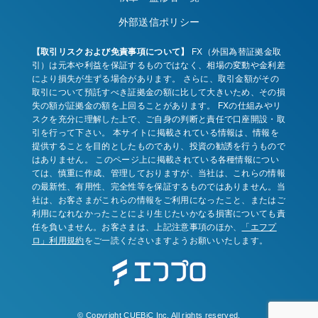
外部送信ポリシー
【取引リスクおよび免責事項について】
FX（外国為替証拠金取
引）は元本や利益を保証するものではなく、相場の変動や金利差
により損失が生ずる場合があります。 さらに、取引金額がその
取引について預託すべき証拠金の額に比して大きいため、その損
失の額が証拠金の額を上回ることがあります。 FXの仕組みやリ
スクを充分に理解した上で、ご自身の判断と責任で口座開設・取
引を行って下さい。 本サイトに掲載されている情報は、情報を
提供することを目的としたものであり、投資の勧誘を行うもので
はありません。 このページ上に掲載されている各種情報につい
ては、慎重に作成、管理しておりますが、当社は、これらの情報
の最新性、有用性、完全性等を保証するものではありません。当
社は、お客さまがこれらの情報をご利用になったこと、またはご
利用になれなかったことにより生じたいかなる損害についても責
任を負いません。お客さまは、上記注意事項のほか、
「エフプ
ロ」利用規約
をご一読くださいますようお願いいたします。
© Copyright CUEBiC Inc. All rights reserved.