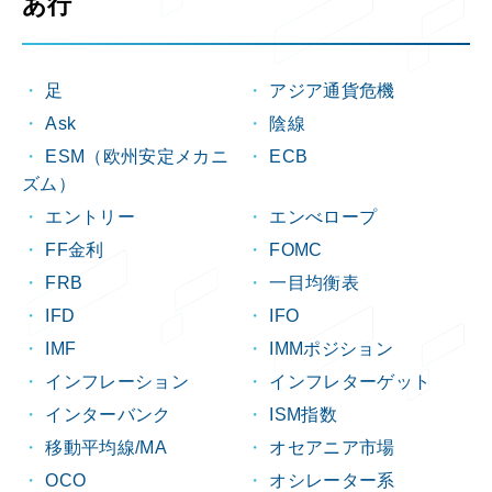
あ行
足
アジア通貨危機
Ask
陰線
ESM（欧州安定メカニ
ECB
ズム）
エントリー
エンべロープ
FF金利
FOMC
FRB
一目均衡表
IFD
IFO
IMF
IMMポジション
インフレーション
インフレターゲット
インターバンク
ISM指数
移動平均線/MA
オセアニア市場
OCO
オシレーター系