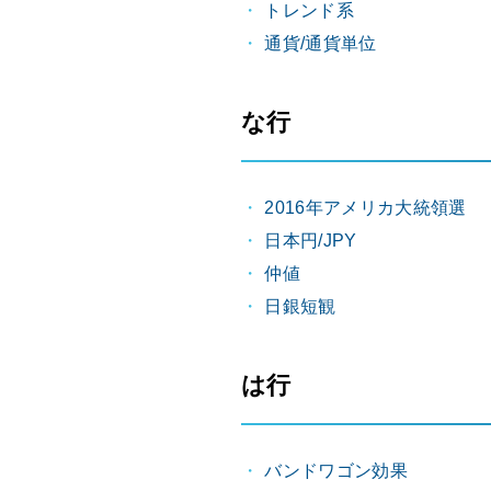
トレンド系
通貨/通貨単位
な行
2016年アメリカ大統領選
日本円/JPY
仲値
日銀短観
は行
バンドワゴン効果