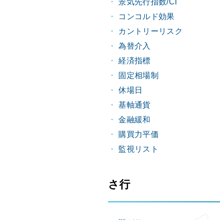
景気先行指数/CI
コンコルド効果
カントリーリスク
為替介入
経済指標
固定相場制
休場日
基軸通貨
金融緩和
購買力平価
監視リスト
さ行