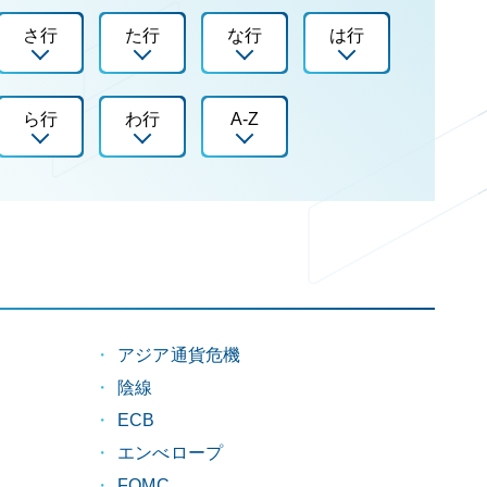
さ行
た行
な行
は行
ら行
わ行
A-Z
アジア通貨危機
陰線
）
ECB
エンべロープ
FOMC