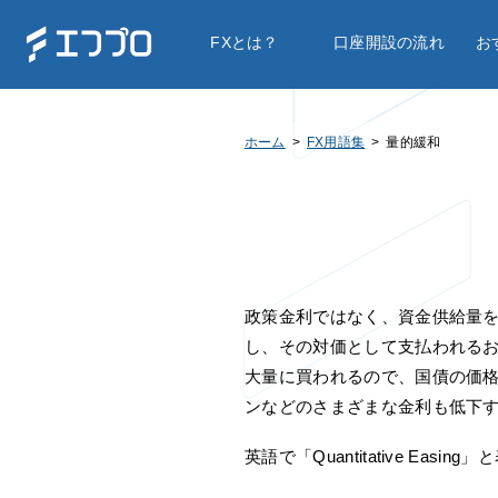
FXとは？
口座開設の流れ
お
ホーム
FX用語集
量的緩和
政策金利ではなく、資金供給量
し、その対価として支払われる
大量に買われるので、国債の価
ンなどのさまざまな金利も低下
英語で「Quantitative Ea