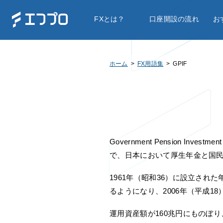
FXとは？
口座開設の流れ
お
ホーム
FX用語集
GPIF
Government Pension In
で、日本において厚生年金と国
1961年（昭和36）に設立さ
るようになり、2006年（平成
運用資産額が160兆円にものぼ