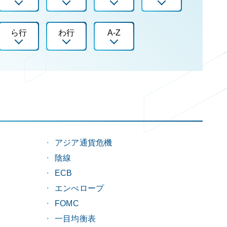
ら行
わ行
A-Z
アジア通貨危機
陰線
）
ECB
エンべロープ
FOMC
一目均衡表