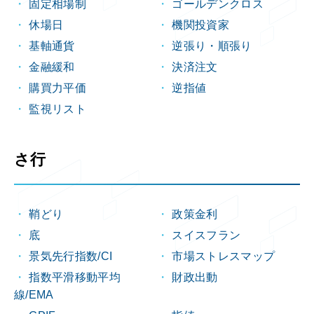
固定相場制
ゴールデンクロス
休場日
機関投資家
基軸通貨
逆張り・順張り
金融緩和
決済注文
購買力平価
逆指値
監視リスト
さ行
鞘どり
政策金利
底
スイスフラン
景気先行指数/CI
市場ストレスマップ
指数平滑移動平均
財政出動
線/EMA