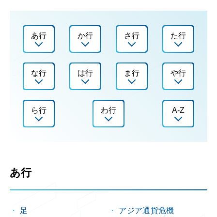
あ行
か行
さ行
た行
な行
は行
ま行
や行
ら行
わ行
A-Z
あ行
足
アジア通貨危機